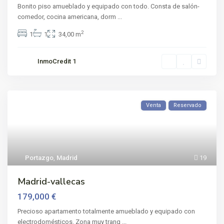
Bonito piso amueblado y equipado con todo. Consta de salón-
comedor, cocina americana, dorm
...
2
1
1
34,00 m
InmoCredit 1
Venta
Reservado
Portazgo
,
Madrid
19
Madrid-vallecas
179,000 €
Precioso apartamento totalmente amueblado y equipado con
electrodomésticos. Zona muy tranq
...