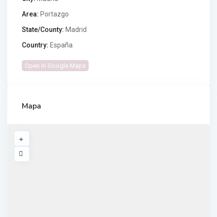
Area:
Portazgo
State/County:
Madrid
Country:
España
Open In Google Maps
Mapa