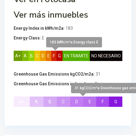
Ver más inmuebles
Energy Index in kWh/m2a:
183
Energy Class:
E
183 kWh/m²a Energy class E
A+
A
B
C
D
E
F
G
EN TRAMITE
NO NECESARIO
Greenhouse Gas Emissions kgCO2/m2a:
31
Greenhouse Gas Emissions index class:
D
31 kgCO2/m²a Greenhouse gas emis
A+
A
B
C
D
E
F
G