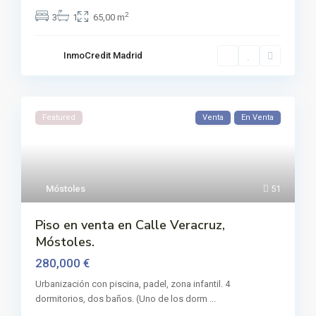
2
3
1
65,00 m
InmoCredit Madrid
Featured
Venta
En Venta
Móstoles
51
Piso en venta en Calle Veracruz,
Móstoles.
280,000 €
Urbanización con piscina, padel, zona infantil. 4
dormitorios, dos baños. (Uno de los dorm
...