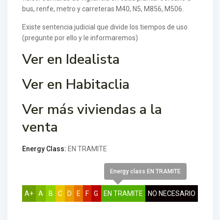
bus, renfe, metro y carreteras M40, N5, M856, M506.
Existe sentencia judicial que divide los tiempos de uso
(pregunte por ello y le informaremos)
Ver en Idealista
Ver en Habitaclia
Ver más viviendas a la
venta
Energy Class:
EN TRAMITE
Energy class EN TRAMITE
A+
A
B
C
D
E
F
G
EN TRAMITE
NO NECESARIO